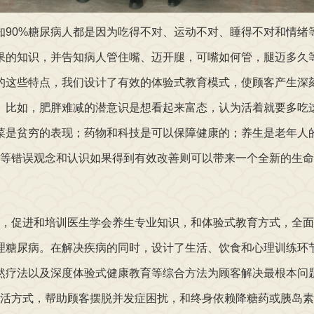
0%糖尿病人都是因为吃得不对、运动不对、睡得不对和情绪
果的知识，并告知病人管住嘴、迈开腿，可嘴如何管，腿迈多久
的这些特点，我们设计了有效的体验式教育模式，使顾客产生深
。比如，肥胖难减的潜意识是想看起来富态，认为活着就要多吃
菜是贫穷的表现；药物和科技是可以保障健康的；养生是老年人
等错误观念和认识如果得到有效改善则可以带来一个全新的生命
促进和培训医生学会养生专业知识，和体验式教育方式，全面
理糖尿病。在解决疾病的同时，设计了生活、饮食和心理训练环
然疗法以及深度体验式健康教育等综合方法为顾客解决最根本问
活方式，帮助顾客摆脱并发症困扰，和终身依赖降糖药或胰岛素