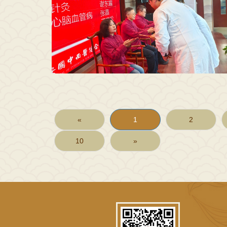
«
1
2
10
»